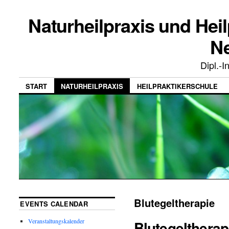
Naturheilpraxis und Heil
N
Dipl.-
START
NATURHEILPRAXIS
HEILPRAKTIKERSCHULE
Blutegeltherapie
EVENTS CALENDAR
Veranstaltungskalender
Blutegeltherap